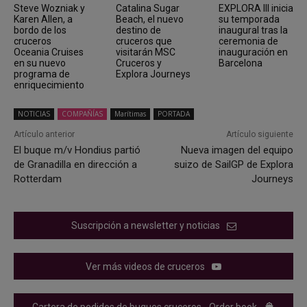
Steve Wozniak y
Catalina Sugar
EXPLORA III inicia
Karen Allen, a
Beach, el nuevo
su temporada
bordo de los
destino de
inaugural tras la
cruceros
cruceros que
ceremonia de
Oceania Cruises
visitarán MSC
inauguración en
en su nuevo
Cruceros y
Barcelona
programa de
Explora Journeys
enriquecimiento
NOTICIAS
COMPAÑÍAS
Marítimas
PORTADA
Artículo anterior
Artículo siguiente
El buque m/v Hondius partió
Nueva imagen del equipo
de Granadilla en dirección a
suizo de SailGP de Explora
Rotterdam
Journeys
Suscripción a newsletter y noticias
Ver más videos de cruceros