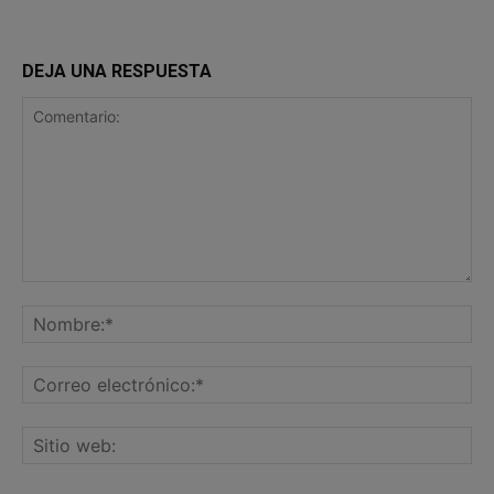
DEJA UNA RESPUESTA
Comentario:
No
Co
ele
Sit
we