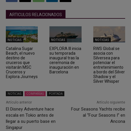
ARTICULOS RELACIONADOS
NOTICIAS
NOTICIAS
NOTICIAS
Catalina Sugar
EXPLORA III inicia
RWS Global se
Beach, el nuevo
su temporada
asocia con
destino de
inaugural tras la
Silversea para
cruceros que
ceremonia de
potenciar el
visitarán MSC
inauguración en
entretenimiento
Cruceros y
Barcelona
a bordo del Silver
Explora Journeys
Shadow y el
Silver Whisper
NOTICIAS
COMPAÑÍAS
PORTADA
Artículo anterior
Artículo siguiente
El Disney Adventure hace
Four Seasons Yachts recibe
escala en Tokio antes de
al “Four Seasons I” en
llegar a su puerto base en
Ancona
Singapur