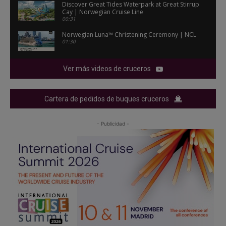
Discover Great Tides Waterpark at Great Stirrup
Cay | Norwegian Cruise Line
00:31
Norwegian Luna™ Christening Ceremony | NCL
01:30
Ver más videos de cruceros
Cartera de pedidos de buques cruceros
- Publicidad -