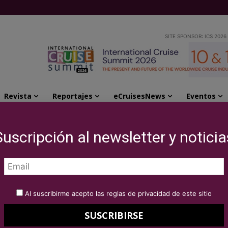
SITE SPONSOR: ICS 2026
Revista
Reportajes
eCruisesNews
Eventos
tes de llegar a su...
Suscripción al newsletter y noticia
ure hace escala en
egar a su puerto
Al suscribirme acepto las reglas de privacidad de este sitio
r