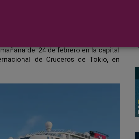
 barco de
Disney Cruise Line
, ha llegado
a antes de alcanzar su puerto base en
 mañana del 24 de febrero en la capital
ernacional de Cruceros de Tokio, en