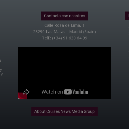
Contacta con nosotros
Calle Rosa de Lima, 1
28290 Las Matas - Madrid (Spain)
Telf.: (+34) 91 630 64 99
e
 y
 y
About Cruises News Media Group