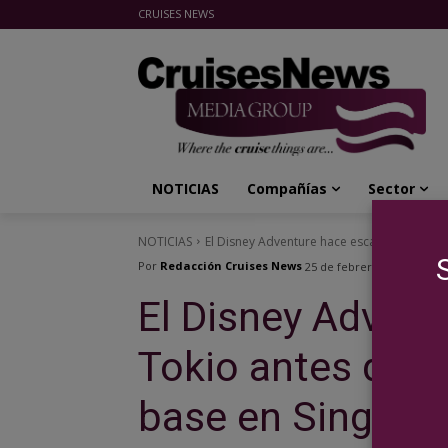
CRUISES NEWS
Cruises News Media Group
NOTICIAS
Compañías
Sector
NOTICIAS
El Disney Adventure hace escala en Tokio an
Por
Redacción Cruises News
25 de febrero de 2026
El Disney Advent
Tokio antes de ll
base en Singapu