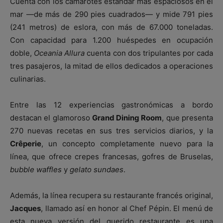
Cuenta con los camarotes estándar más espaciosos en el
mar —de más de 290 pies cuadrados— y mide 791 pies
(241 metros) de eslora, con más de 67.000 toneladas.
Con capacidad para 1.200 huéspedes en ocupación
doble,
Oceania Allura
cuenta con dos tripulantes por cada
tres pasajeros, la mitad de ellos dedicados a operaciones
culinarias.
Entre las 12 experiencias gastronómicas a bordo
destacan el glamoroso
Grand Dining Room
, que presenta
270 nuevas recetas en sus tres servicios diarios, y la
Crêperie
, un concepto completamente nuevo para la
línea, que ofrece crepes francesas, gofres de Bruselas,
bubble waffles
y
gelato sundaes
.
Además, la línea recupera su restaurante francés original,
Jacques
, llamado así en honor al Chef Pépin. El menú de
esta nueva versión del querido restaurante es una