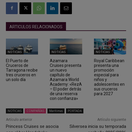
ARTICULOS RELACIONADOS
NOTICIAS
NOTICIAS
NOTICIAS
El Puerto de
Azamara
Royal Caribbean
Cruceros de
Cruises presenta
presenta una
Tarragona recibe
un nuevo
promoción
tres cruceros en
capítulo de
especial para
un solo día
Azamara World
niños y
Academy: «RezA
adolescentes en
– El poder detrás
sus cruceros
de una reserva
para 2027
con confianza»
NOTICIAS
COMPAÑÍAS
Marítimas
PORTADA
Artículo anterior
Artículo siguiente
Princess Cruises se asocia
Silversea inicia su temporada