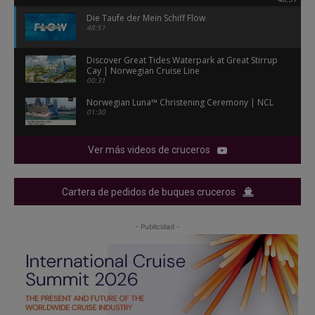
Die Taufe der Mein Schiff Flow
48:51
Discover Great Tides Waterpark at Great Stirrup
Cay | Norwegian Cruise Line
00:31
Norwegian Luna™ Christening Ceremony | NCL
01:30
Ver más videos de cruceros
Cartera de pedidos de buques cruceros
- Publicidad -