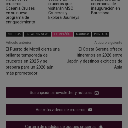
cruceros
cruceros que
ceremonia de
Oceania Cruises
visitarán MSC
inauguración en
en su nuevo
Cruceros y
Barcelona
programa de
Explora Journeys
enriquecimiento
NOTICIAS
BREAKING NEWS
COMPAÑÍAS
Marítimas
PORTADA
Artículo anterior
Artículo siguiente
El Puerto de Motril cierra una
El Costa Serena ofrece
brillante temporada de
itinerarios en 2026 entre
cruceros en 2025 y se
Japón y destinos exóticos de
prepara para un 2026 aún
Asia
más prometedor
Suscripción a newsletter y noticias
Ver más videos de cruceros
Cartera de pedidos de buques cruceros