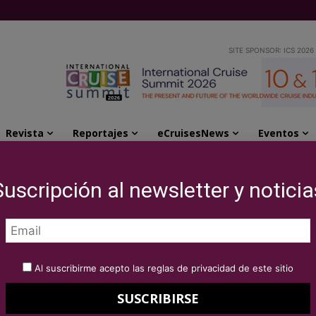
SITE SPONSOR: ICS 2026
Revista
Reportajes
eCruisesNews
Eventos
ervas para el Explora I durante el Formula 1...
Suscripción al newsletter y noticia
 abre las reservas
 durante el Formula 1
Al suscribirme acepto las reglas de privacidad de este sitio
onaco 2026