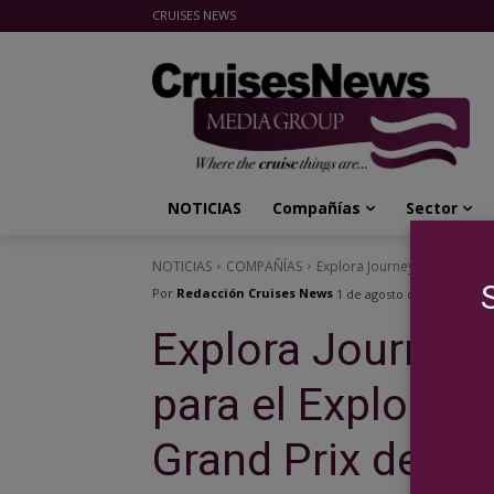
CRUISES NEWS
Cruises News Media Group
NOTICIAS
Compañías
Sector
NOTICIAS
COMPAÑÍAS
Explora Journeys abre las res
Por
Redacción Cruises News
1 de agosto de 2025
Explora Journeys
para el Explora I
Grand Prix de M