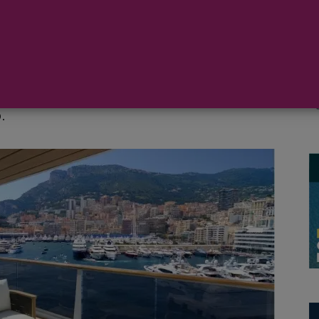
icialmente las reservas para sus suites
PLORA I
con motivo del FORMULA 1
.