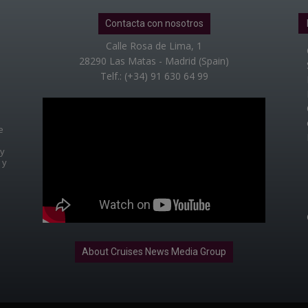
Contacta con nosotros
Calle Rosa de Lima, 1
28290 Las Matas - Madrid (Spain)
Telf.: (+34) 91 630 64 99
e
 y
 y
About Cruises News Media Group