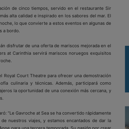
ción de cinco tiempos, servido en el restaurante Sir
ás alta calidad e inspirado en los sabores del mar. El
 noche, lo que convierte a estos eventos en algunas de
s a bordo.
án disfrutar de una oferta de mariscos mejorada en el
rs at Carinthia servirá mariscos noruegos exquisitos
roche.
el Royal Court Theatre para ofrecer una demostración
ofía culinaria y técnicas. Además, participará como
sajeros la oportunidad de una conexión más cercana, y
s.
laró: “Le Gavroche at Sea se ha convertido rápidamente
e nuestros viajes, y estamos encantados de dar la
Anne para una tercera temporada. Su pasión por crear