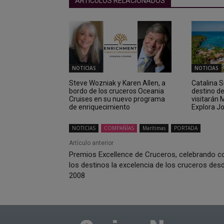
ARTICULOS RELACIONADOS
NOTICIAS
NOTICIAS
Steve Wozniak y Karen Allen, a
Catalina 
bordo de los cruceros Oceania
destino d
Cruises en su nuevo programa
visitarán
de enriquecimiento
Explora J
NOTICIAS
COMPAÑÍAS
Marítimas
PORTADA
Artículo anterior
Premios Excellence de Cruceros, celebrando c
los destinos la excelencia de los cruceros des
2008