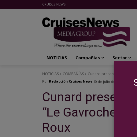
CRUISES NEWS
Cruises News Media Group
NOTICIAS
Compañías
Sector
NOTICIAS
COMPAÑÍAS
Cunard presenta nuevas expe
Por
Redacción Cruises News
10 de julio de 2025
Cunard presenta
“Le Gavroche at 
Roux