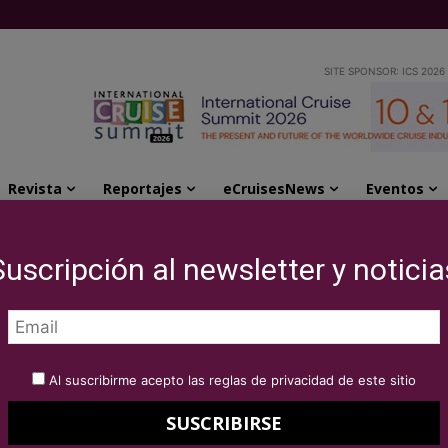
SITE SPONSOR: ICS 2026
Revista
Reportajes
eCruisesNews
Eventos
riencias “Le Gavroche at Sea” 2026 con Michel Roux
Suscripción al newsletter y noticia
 nuevas experiencias
Sea” 2026 con Michel
Al suscribirme acepto las reglas de privacidad de este sitio