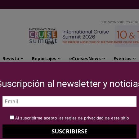
SITE SPONSOR: ICS 2026
Revista
Reportajes
eCruisesNews
Eventos
land, el primer club de playa en Nassau...
Suscripción al newsletter y noticia
Paradise Island, el
laya en Nassau de
Al suscribirme acepto las reglas de privacidad de este sitio