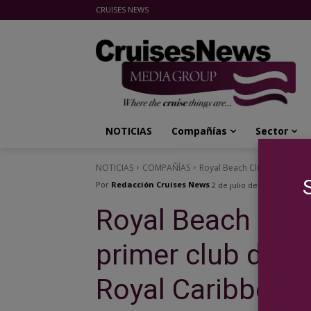
CRUISES NEWS
Cruises News Media Group
NOTICIAS
Compañías
Sector
NOTICIAS
COMPAÑÍAS
Royal Beach Club Paradise Is
Por
Redacción Cruises News
2 de julio de 2025
Royal Beach Club 
primer club de p
Royal Caribbean