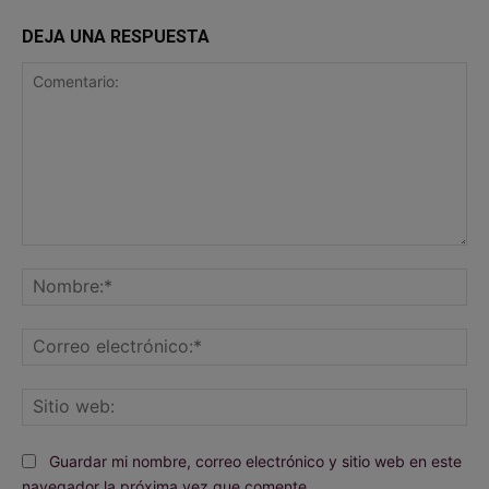
DEJA UNA RESPUESTA
Comentario:
No
Co
ele
Sit
we
Guardar mi nombre, correo electrónico y sitio web en este
navegador la próxima vez que comente.