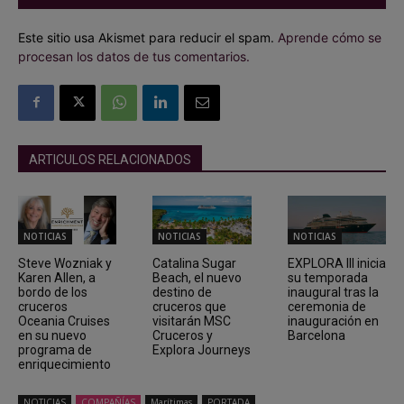
Este sitio usa Akismet para reducir el spam.
Aprende cómo se
procesan los datos de tus comentarios.
ARTICULOS RELACIONADOS
NOTICIAS
NOTICIAS
NOTICIAS
Steve Wozniak y
Catalina Sugar
EXPLORA III inicia
Karen Allen, a
Beach, el nuevo
su temporada
bordo de los
destino de
inaugural tras la
cruceros
cruceros que
ceremonia de
Oceania Cruises
visitarán MSC
inauguración en
en su nuevo
Cruceros y
Barcelona
programa de
Explora Journeys
enriquecimiento
NOTICIAS
COMPAÑÍAS
Marítimas
PORTADA