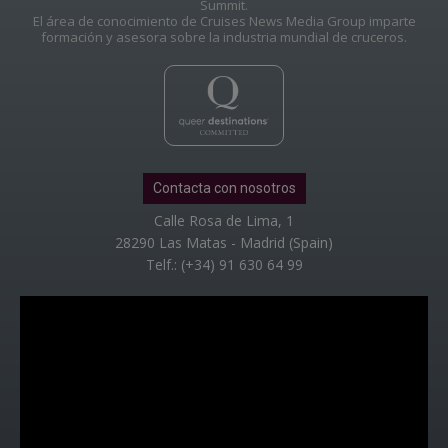
Summit.
El área de conocimiento de Cruises News Media Group imparte
formación y asesora sobre la industria mundial de cruceros.
Contacta con nosotros
Calle Rosa de Lima, 1
28290 Las Matas - Madrid (Spain)
Telf.: (+34) 91 630 64 99