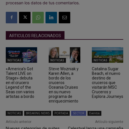
procesan los datos de tus comentarios.
ARTICULOS RELACIONADOS
NOTICIAS
NOTICIAS
NOTICIAS
«America’s Got
Steve Wozniak y
Catalina Sugar
Talent LIVE on
Karen Allen, a
Beach, el nuevo
Stage» debuta
bordo de los
destino de
en el crucero
cruceros
cruceros que
Legend of the
Oceania Cruises
visitarán MSC
Seas con varios
en su nuevo
Cruceros y
artistas a bordo
programa de
Explora Journeys
enriquecimiento
NOTICIAS
BREAKING NEWS
PORTADA
SECTOR
Eventos
Artículo anterior
Artículo siguiente
Nuevas categorías de suites
Celestyal lanza una campaña