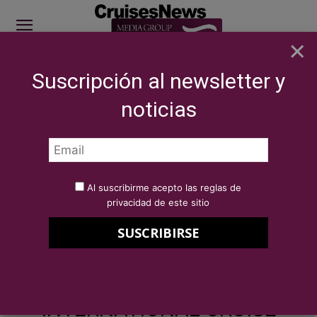
×
Suscripción al newsletter y
SITE SPONSOR: ICS 2026
noticias
NOTICIAS
BREAKING NEWS
International Cruise Summit 2025 - Video
spot
Por
Redacción Cruises News
30 de mayo de 2025
Al suscribirme acepto las reglas de
International Cruise Summit
privacidad de este sitio
2025 – Video spot
INTERNATIONAL CRUISE