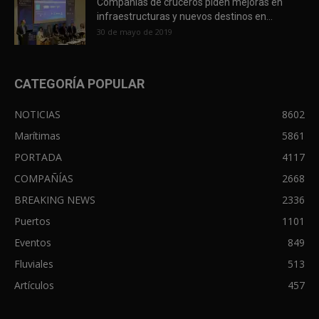
Compañías de cruceros piden mejoras en
infraestructuras y nuevos destinos en...
30 de mayo de 2019
CATEGORÍA POPULAR
NOTICIAS
8602
Marítimas
5861
PORTADA
4117
COMPAÑÍAS
2668
BREAKING NEWS
2336
Puertos
1101
Eventos
849
Fluviales
513
Artículos
457