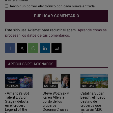
a esta entrada.
Recibir un correo electrónico con cada nueva entrada.
Este sitio usa Akismet para reducir el spam.
Aprende cómo se
procesan los datos de tus comentarios.
ARTICULOS RELACIONADOS
NOTICIAS
NOTICIAS
NOTICIAS
«America’s Got
Steve Wozniak y
Catalina Sugar
Talent LIVE on
Karen Allen, a
Beach, el nuevo
Stage» debuta
bordo de los
destino de
en el crucero
cruceros
cruceros que
Legend of the
Oceania Cruises
visitarán MSC