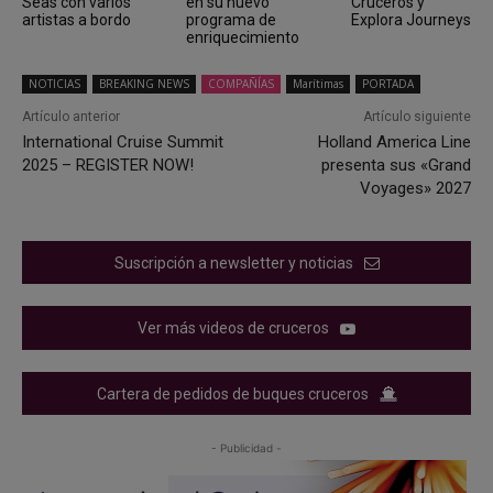
Seas con varios
en su nuevo
Cruceros y
artistas a bordo
programa de
Explora Journeys
enriquecimiento
NOTICIAS
BREAKING NEWS
COMPAÑÍAS
Marítimas
PORTADA
Artículo anterior
Artículo siguiente
International Cruise Summit
Holland America Line
2025 – REGISTER NOW!
presenta sus «Grand
Voyages» 2027
Suscripción a newsletter y noticias
Ver más videos de cruceros
Cartera de pedidos de buques cruceros
- Publicidad -