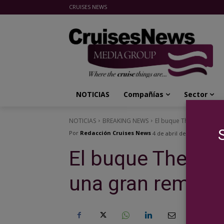
CRUISES NEWS
Cruises News Media Group
NOTICIAS
Compañías
Sector
NOTICIAS
BREAKING NEWS
El buque The World se 
Por
Redacción Cruises News
4 de abril de 2025
El buque The Wo
una gran remode