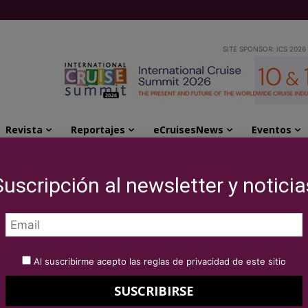
SITE SPONSOR: ICS 2026
Revista
Reportajes
eCruisesNews
Eventos
someterá a una gran remodelación en Cádiz
Suscripción al newsletter y noticia
rld se someterá a
lación en Cádiz
Al suscribirme acepto las reglas de privacidad de este sitio