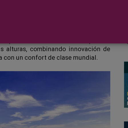
a, el barco residencial privado más
erá a un extraordinario dique seco de
 de Navantia en Cádiz, España. Esta
ria promete elevar su incomparable
vas alturas, combinando innovación de
a con un confort de clase mundial.