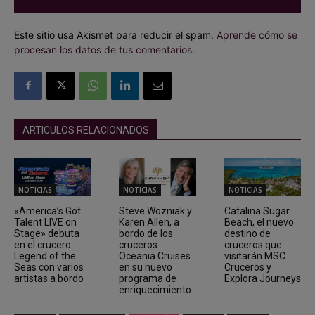
Este sitio usa Akismet para reducir el spam.
Aprende cómo se
procesan los datos de tus comentarios.
ARTICULOS RELACIONADOS
NOTICIAS
NOTICIAS
NOTICIAS
«America’s Got
Steve Wozniak y
Catalina Sugar
Talent LIVE on
Karen Allen, a
Beach, el nuevo
Stage» debuta
bordo de los
destino de
en el crucero
cruceros
cruceros que
Legend of the
Oceania Cruises
visitarán MSC
Seas con varios
en su nuevo
Cruceros y
artistas a bordo
programa de
Explora Journeys
enriquecimiento