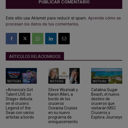
Este sitio usa Akismet para reducir el spam.
Aprende cómo se
procesan los datos de tus comentarios.
ARTICULOS RELACIONADOS
NOTICIAS
NOTICIAS
NOTICIAS
«America’s Got
Steve Wozniak y
Catalina Sugar
Talent LIVE on
Karen Allen, a
Beach, el nuevo
Stage» debuta
bordo de los
destino de
en el crucero
cruceros
cruceros que
Legend of the
Oceania Cruises
visitarán MSC
Seas con varios
en su nuevo
Cruceros y
artistas a bordo
programa de
Explora Journeys
enriquecimiento