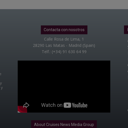
Contacta con nosotros
Calle Rosa de Lima, 1
28290 Las Matas - Madrid (Spain)
Telf.: (+34) 91 630 64 99
e
 y
 y
About Cruises News Media Group