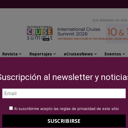
SITE SPONSOR: ICS 2026
Revista
Reportajes
eCruisesNews
Eventos
trocinador principal de tres Grandes Premios del Campeonato...
Suscripción al newsletter y noticia
á el patrocinador
s Grandes Premios del
Al suscribirme acepto las reglas de privacidad de este sitio
 Mundo de Fórmula 1