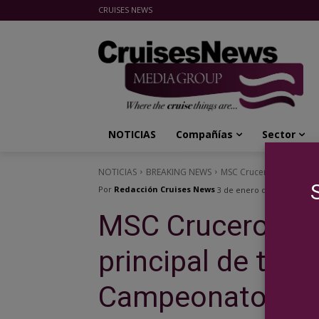
CRUISES NEWS
Cruises News Media Group
NOTICIAS
Compañías
Sector
NOTICIAS
BREAKING NEWS
MSC Cruceros será el pa
Por
Redacción Cruises News
3 de enero de 2025
MSC Cruceros ser
principal de tre
Campeonato del