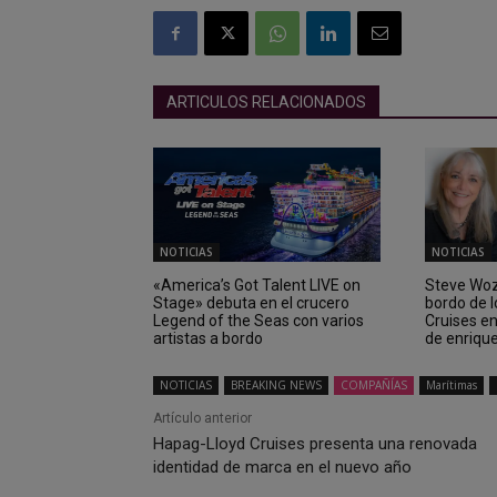
ARTICULOS RELACIONADOS
NOTICIAS
NOTICIAS
«America’s Got Talent LIVE on
Steve Wozn
Stage» debuta en el crucero
bordo de 
Legend of the Seas con varios
Cruises e
artistas a bordo
de enriqu
NOTICIAS
BREAKING NEWS
COMPAÑÍAS
Marítimas
Artículo anterior
Hapag-Lloyd Cruises presenta una renovada
identidad de marca en el nuevo año