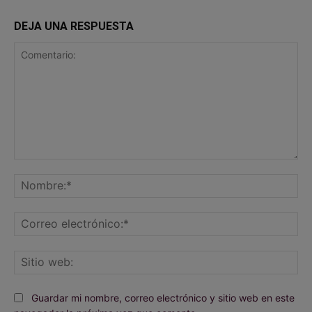
DEJA UNA RESPUESTA
Comentario:
No
Co
ele
Sit
we
Guardar mi nombre, correo electrónico y sitio web en este