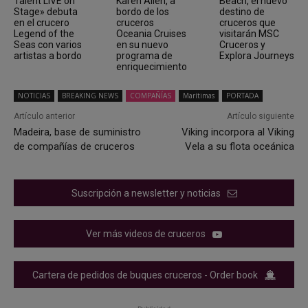
Talent LIVE on
Karen Allen, a
Beach, el nuevo
Stage» debuta
bordo de los
destino de
en el crucero
cruceros
cruceros que
Legend of the
Oceania Cruises
visitarán MSC
Seas con varios
en su nuevo
Cruceros y
artistas a bordo
programa de
Explora Journeys
enriquecimiento
NOTICIAS
BREAKING NEWS
COMPAÑÍAS
Marítimas
PORTADA
Artículo anterior
Artículo siguiente
Madeira, base de suministro
Viking incorpora al Viking
de compañías de cruceros
Vela a su flota oceánica
Suscripción a newsletter y noticias
Ver más videos de cruceros
Cartera de pedidos de buques cruceros - Order book