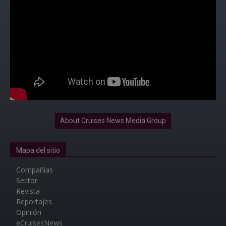
About Cruises News Media Group
Mapa del sitio
Compañías
Sector
Revista
Reportajes
Opinión
eCruisesNews