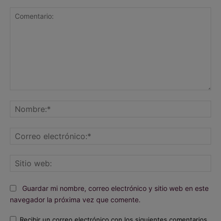
Comentario:
No
Co
ele
Sit
we
Guardar mi nombre, correo electrónico y sitio web en este
navegador la próxima vez que comente.
Recibir un correo electrónico con los siguientes comentarios