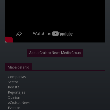
About Cruises News Media Group
Mapa del sitio
Compañías
Sector
Revista
Reportajes
Opinión
eCruisesNews
Eventos