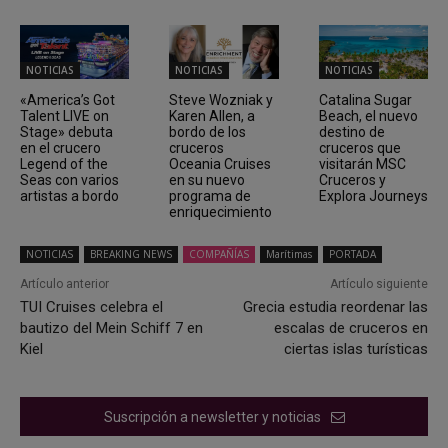
NOTICIAS
NOTICIAS
NOTICIAS
«America’s Got
Steve Wozniak y
Catalina Sugar
Talent LIVE on
Karen Allen, a
Beach, el nuevo
Stage» debuta
bordo de los
destino de
en el crucero
cruceros
cruceros que
Legend of the
Oceania Cruises
visitarán MSC
Seas con varios
en su nuevo
Cruceros y
artistas a bordo
programa de
Explora Journeys
enriquecimiento
NOTICIAS
BREAKING NEWS
COMPAÑÍAS
Marítimas
PORTADA
Artículo anterior
Artículo siguiente
TUI Cruises celebra el
Grecia estudia reordenar las
bautizo del Mein Schiff 7 en
escalas de cruceros en
Kiel
ciertas islas turísticas
Suscripción a newsletter y noticias