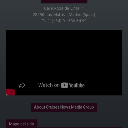
Calle Rosa de Lima, 1
28290 Las Matas - Madrid (Spain)
Telf.: (+34) 91 630 64 99
About Cruises News Media Group
Mapa del sitio