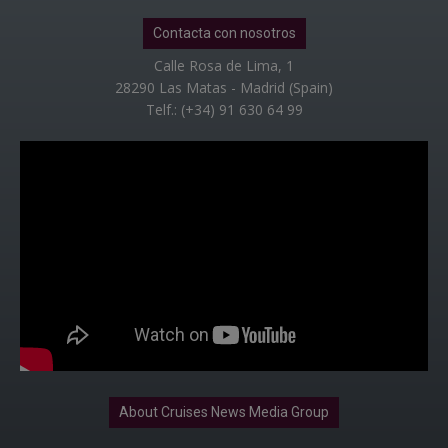
Contacta con nosotros
Calle Rosa de Lima, 1
28290 Las Matas - Madrid (Spain)
Telf.: (+34) 91 630 64 99
About Cruises News Media Group