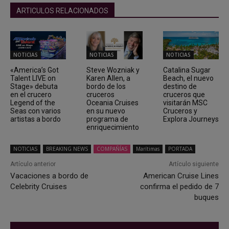
ARTICULOS RELACIONADOS
NOTICIAS
NOTICIAS
NOTICIAS
«America’s Got
Steve Wozniak y
Catalina Sugar
Talent LIVE on
Karen Allen, a
Beach, el nuevo
Stage» debuta
bordo de los
destino de
en el crucero
cruceros
cruceros que
Legend of the
Oceania Cruises
visitarán MSC
Seas con varios
en su nuevo
Cruceros y
artistas a bordo
programa de
Explora Journeys
enriquecimiento
NOTICIAS
BREAKING NEWS
COMPAÑÍAS
Marítimas
PORTADA
Artículo anterior
Artículo siguiente
Vacaciones a bordo de
American Cruise Lines
Celebrity Cruises
confirma el pedido de 7
buques