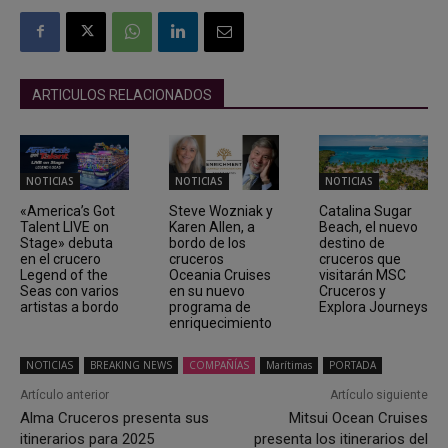
ARTICULOS RELACIONADOS
NOTICIAS
NOTICIAS
NOTICIAS
«America’s Got
Steve Wozniak y
Catalina Sugar
Talent LIVE on
Karen Allen, a
Beach, el nuevo
Stage» debuta
bordo de los
destino de
en el crucero
cruceros
cruceros que
Legend of the
Oceania Cruises
visitarán MSC
Seas con varios
en su nuevo
Cruceros y
artistas a bordo
programa de
Explora Journeys
enriquecimiento
NOTICIAS
BREAKING NEWS
COMPAÑÍAS
Marítimas
PORTADA
Artículo anterior
Artículo siguiente
Alma Cruceros presenta sus
Mitsui Ocean Cruises
itinerarios para 2025
presenta los itinerarios del