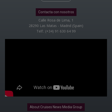
Contacta con nosotros
Calle Rosa de Lima, 1
28290 Las Matas - Madrid (Spain)
Telf.: (+34) 91 630 64 99
About Cruises News Media Group