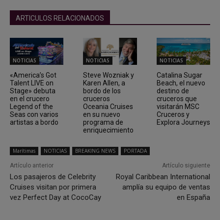
ARTICULOS RELACIONADOS
NOTICIAS
NOTICIAS
NOTICIAS
«America’s Got
Steve Wozniak y
Catalina Sugar
Talent LIVE on
Karen Allen, a
Beach, el nuevo
Stage» debuta
bordo de los
destino de
en el crucero
cruceros
cruceros que
Legend of the
Oceania Cruises
visitarán MSC
Seas con varios
en su nuevo
Cruceros y
artistas a bordo
programa de
Explora Journeys
enriquecimiento
Marítimas
NOTICIAS
BREAKING NEWS
PORTADA
Artículo anterior
Artículo siguiente
Los pasajeros de Celebrity
Royal Caribbean International
Cruises visitan por primera
amplía su equipo de ventas
vez Perfect Day at CocoCay
en España