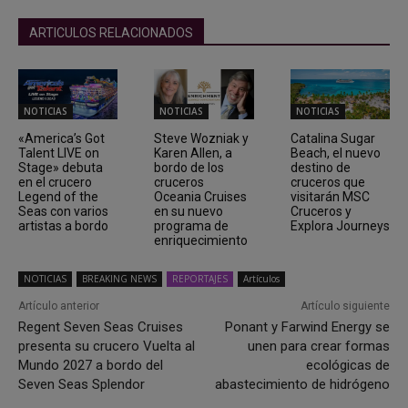
ARTICULOS RELACIONADOS
NOTICIAS
NOTICIAS
NOTICIAS
«America’s Got
Steve Wozniak y
Catalina Sugar
Talent LIVE on
Karen Allen, a
Beach, el nuevo
Stage» debuta
bordo de los
destino de
en el crucero
cruceros
cruceros que
Legend of the
Oceania Cruises
visitarán MSC
Seas con varios
en su nuevo
Cruceros y
artistas a bordo
programa de
Explora Journeys
enriquecimiento
NOTICIAS
BREAKING NEWS
REPORTAJES
Artículos
Artículo anterior
Artículo siguiente
Regent Seven Seas Cruises
Ponant y Farwind Energy se
presenta su crucero Vuelta al
unen para crear formas
Mundo 2027 a bordo del
ecológicas de
Seven Seas Splendor
abastecimiento de hidrógeno