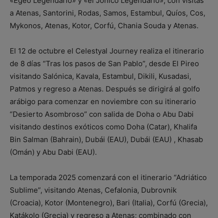
«Egeo Legendario» y «el Jónico Legendario», con visitas
a Atenas, Santorini, Rodas, Samos, Estambul, Quíos, Cos,
Mykonos, Atenas, Kotor, Corfú, Chania Souda y Atenas.
El 12 de octubre el Celestyal Journey realiza el itinerario
de 8 días “Tras los pasos de San Pablo”, desde El Pireo
visitando Salónica, Kavala, Estambul, Dikili, Kusadasi,
Patmos y regreso a Atenas. Después se dirigirá al golfo
arábigo para comenzar en noviembre con su itinerario
“Desierto Asombroso” con salida de Doha o Abu Dabi
visitando destinos exóticos como Doha (Catar), Khalifa
Bin Salman (Bahrain), Dubái (EAU), Dubái (EAU) , Khasab
(Omán) y Abu Dabi (EAU).
La temporada 2025 comenzará con el itinerario “Adriático
Sublime”, visitando Atenas, Cefalonia, Dubrovnik
(Croacia), Kotor (Montenegro), Bari (Italia), Corfú (Grecia),
Katákolo (Grecia) y regreso a Atenas; combinado con