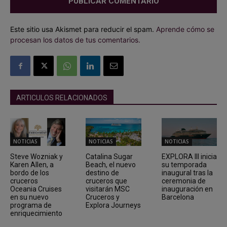
Este sitio usa Akismet para reducir el spam.
Aprende cómo se
procesan los datos de tus comentarios.
ARTICULOS RELACIONADOS
NOTICIAS
NOTICIAS
NOTICIAS
Steve Wozniak y
Catalina Sugar
EXPLORA III inicia
Karen Allen, a
Beach, el nuevo
su temporada
bordo de los
destino de
inaugural tras la
cruceros
cruceros que
ceremonia de
Oceania Cruises
visitarán MSC
inauguración en
en su nuevo
Cruceros y
Barcelona
programa de
Explora Journeys
enriquecimiento