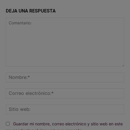
DEJA UNA RESPUESTA
Comentario:
No
Co
ele
Sit
we
Guardar mi nombre, correo electrónico y sitio web en este