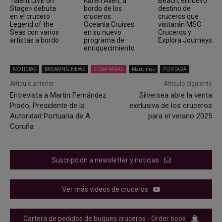
Talent LIVE on
Karen Allen, a
Beach, el nuevo
Stage» debuta
bordo de los
destino de
en el crucero
cruceros
cruceros que
Legend of the
Oceania Cruises
visitarán MSC
Seas con varios
en su nuevo
Cruceros y
artistas a bordo
programa de
Explora Journeys
enriquecimiento
NOTICIAS
BREAKING NEWS
COMPAÑÍAS
Marítimas
PORTADA
Artículo anterior
Artículo siguiente
Entrevista a Martin Fernández
Silversea abre la venta
Prado, Presidente de la
exclusiva de los cruceros
Autoridad Portuaria de A
para el verano 2025
Coruña
Suscripción a newsletter y noticias
Ver más videos de cruceros
Cartera de pedidos de buques cruceros - Order book