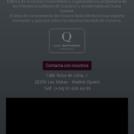
Editora de la revista CruisesNews y organizadora y propietaria de
los Premios Excellence de Cruceros y el International Cruise
Summit.
El área de conocimiento de Cruises News Media Group imparte
formación y asesora sobre la industria mundial de cruceros.
Contacta con nosotros
Calle Rosa de Lima, 1
28290 Las Matas - Madrid (Spain)
Telf.: (+34) 91 630 64 99