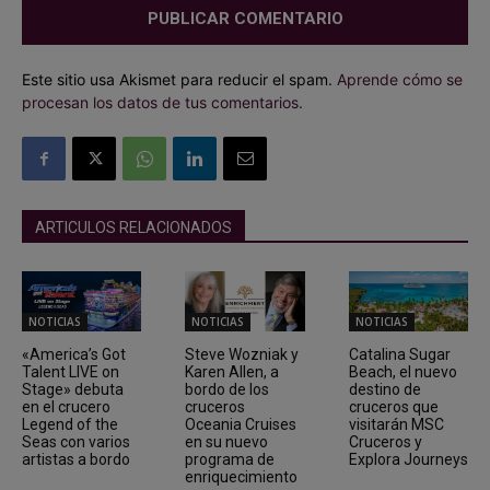
Este sitio usa Akismet para reducir el spam.
Aprende cómo se
procesan los datos de tus comentarios.
ARTICULOS RELACIONADOS
NOTICIAS
NOTICIAS
NOTICIAS
«America’s Got
Steve Wozniak y
Catalina Sugar
Talent LIVE on
Karen Allen, a
Beach, el nuevo
Stage» debuta
bordo de los
destino de
en el crucero
cruceros
cruceros que
Legend of the
Oceania Cruises
visitarán MSC
Seas con varios
en su nuevo
Cruceros y
artistas a bordo
programa de
Explora Journeys
enriquecimiento