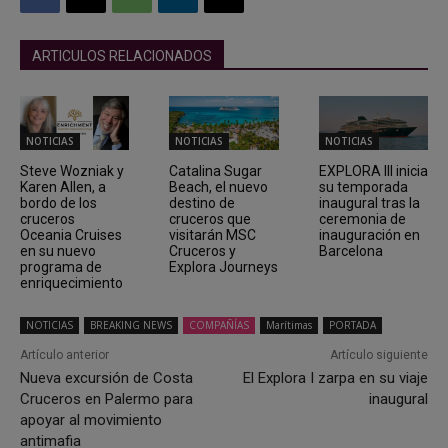
ARTICULOS RELACIONADOS
NOTICIAS
NOTICIAS
NOTICIAS
Steve Wozniak y
Catalina Sugar
EXPLORA III inicia
Karen Allen, a
Beach, el nuevo
su temporada
bordo de los
destino de
inaugural tras la
cruceros
cruceros que
ceremonia de
Oceania Cruises
visitarán MSC
inauguración en
en su nuevo
Cruceros y
Barcelona
programa de
Explora Journeys
enriquecimiento
NOTICIAS
BREAKING NEWS
COMPAÑÍAS
Marítimas
PORTADA
Artículo anterior
Artículo siguiente
Nueva excursión de Costa
El Explora I zarpa en su viaje
Cruceros en Palermo para
inaugural
apoyar al movimiento
antimafia