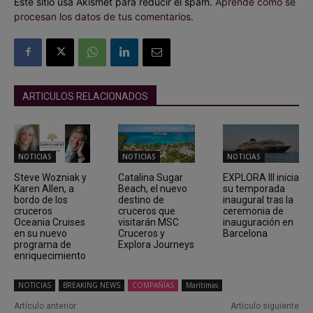
Este sitio usa Akismet para reducir el spam.
Aprende cómo se
procesan los datos de tus comentarios.
ARTICULOS RELACIONADOS
NOTICIAS
NOTICIAS
NOTICIAS
Steve Wozniak y
Catalina Sugar
EXPLORA III inicia
Karen Allen, a
Beach, el nuevo
su temporada
bordo de los
destino de
inaugural tras la
cruceros
cruceros que
ceremonia de
Oceania Cruises
visitarán MSC
inauguración en
en su nuevo
Cruceros y
Barcelona
programa de
Explora Journeys
enriquecimiento
NOTICIAS
BREAKING NEWS
COMPAÑÍAS
Marítimas
Artículo anterior
Artículo siguiente