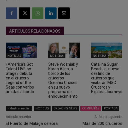
ARTICULOS RELACIONADOS
NOTICIAS
NOTICIAS
NOTICIAS
«America’s Got
Steve Wozniak y
Catalina Sugar
Talent LIVE on
Karen Allen, a
Beach, el nuevo
Stage» debuta
bordo de los
destino de
en el crucero
cruceros
cruceros que
Legend of the
Oceania Cruises
visitarán MSC
Seas con varios
en su nuevo
Cruceros y
artistas a bordo
programa de
Explora Journeys
enriquecimiento
Industria auxiliar
NOTICIAS
BREAKING NEWS
COMPAÑÍAS
PORTADA
Artículo anterior
Artículo siguiente
El Puerto de Málaga celebra
Más de 200 cruceros