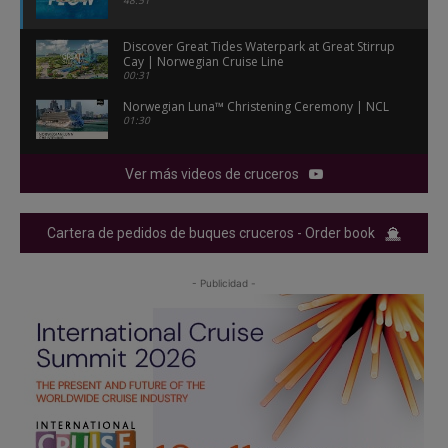
Discover Great Tides Waterpark at Great Stirrup
Cay | Norwegian Cruise Line
00:31
Norwegian Luna™ Christening Ceremony | NCL
01:30
Ver más videos de cruceros
Cartera de pedidos de buques cruceros - Order book
- Publicidad -