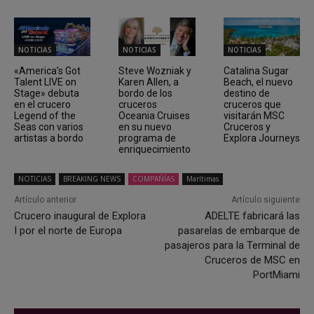
NOTICIAS
NOTICIAS
NOTICIAS
«America’s Got
Steve Wozniak y
Catalina Sugar
Talent LIVE on
Karen Allen, a
Beach, el nuevo
Stage» debuta
bordo de los
destino de
en el crucero
cruceros
cruceros que
Legend of the
Oceania Cruises
visitarán MSC
Seas con varios
en su nuevo
Cruceros y
artistas a bordo
programa de
Explora Journeys
enriquecimiento
NOTICIAS
BREAKING NEWS
COMPAÑÍAS
Marítimas
Artículo anterior
Artículo siguiente
Crucero inaugural de Explora
ADELTE fabricará las
I por el norte de Europa
pasarelas de embarque de
pasajeros para la Terminal de
Cruceros de MSC en
PortMiami