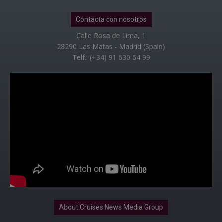
Contacta con nosotros
Calle Rosa de Lima, 1
28290 Las Matas - Madrid (Spain)
Telf.: (+34) 91 630 64 99
About Cruises News Media Group