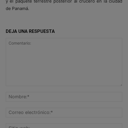
y el paquete terrestre posterior al crucero en la ciudad
de Panamá.
DEJA UNA RESPUESTA
Comentario:
No
Co
ele
Sit