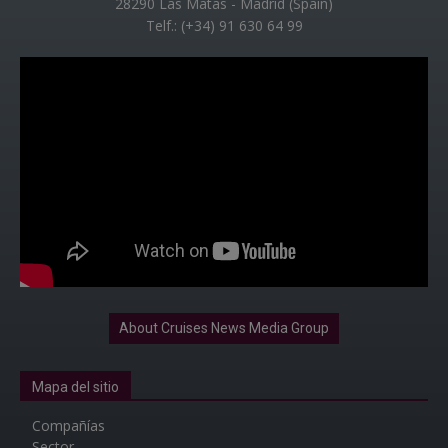
28290 Las Matas - Madrid (Spain)
Telf.: (+34) 91 630 64 99
About Cruises News Media Group
Mapa del sitio
Compañías
Sector