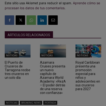
Este sitio usa Akismet para reducir el spam.
Aprende cómo se
procesan los datos de tus comentarios.
ARTICULOS RELACIONADOS
NOTICIAS
NOTICIAS
NOTICIAS
El Puerto de
Azamara
Royal Caribbean
Cruceros de
Cruises presenta
presenta una
Tarragona recibe
un nuevo
promoción
tres cruceros en
capítulo de
especial para
un solo día
Azamara World
niños y
Academy: «RezA
adolescentes en
– El poder detrás
sus cruceros
de una reserva
para 2027
con confianza»
NOTICIAS
BREAKING NEWS
PORTADA