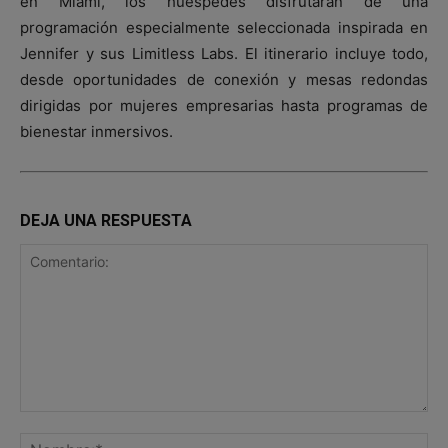
en Miami, los huéspedes disfrutarán de una
programación especialmente seleccionada inspirada en
Jennifer y sus Limitless Labs. El itinerario incluye todo,
desde oportunidades de conexión y mesas redondas
dirigidas por mujeres empresarias hasta programas de
bienestar inmersivos.
DEJA UNA RESPUESTA
Comentario:
No