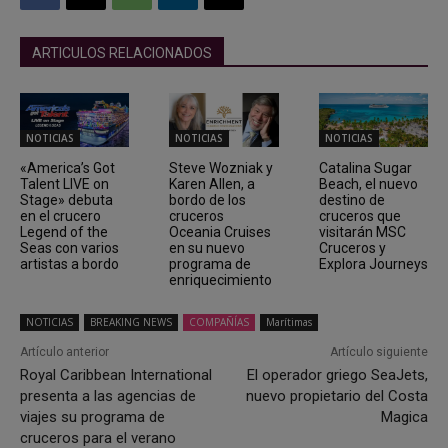
ARTICULOS RELACIONADOS
NOTICIAS
NOTICIAS
NOTICIAS
«America’s Got
Steve Wozniak y
Catalina Sugar
Talent LIVE on
Karen Allen, a
Beach, el nuevo
Stage» debuta
bordo de los
destino de
en el crucero
cruceros
cruceros que
Legend of the
Oceania Cruises
visitarán MSC
Seas con varios
en su nuevo
Cruceros y
artistas a bordo
programa de
Explora Journeys
enriquecimiento
NOTICIAS
BREAKING NEWS
COMPAÑÍAS
Marítimas
Artículo anterior
Artículo siguiente
Royal Caribbean International
El operador griego SeaJets,
presenta a las agencias de
nuevo propietario del Costa
viajes su programa de
Magica
cruceros para el verano