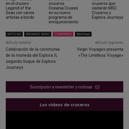
en el crucero
cruceros
cruceros que
Legend of the
Oceania Cruises
visitarán MSC
Seas con varios
en su nuevo
Cruceros y
artistas a bordo
programa de
Explora Journeys
enriquecimiento
NOTICIAS
BREAKING NEWS
COMPAÑÍAS
Marítimas
Artículo anterior
Artículo siguiente
Celebración de la ceremonia
Virgin Voyages presenta
de la moneda del Explora II,
«The Limitless Voyage»
segundo buque de Explora
Journeys
Suscripción a newsletter y noticias
Los videos de cruceros