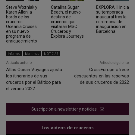
Steve Wozniak y
Catalina Sugar
EXPLORA III inicia
Karen Allen, a
Beach, el nuevo
su temporada
bordo de los
destino de
inaugural tras la
cruceros
cruceros que
ceremonia de
Oceania Cruises
visitarán MSC
inauguración en
en su nuevo
Cruceros y
Barcelona
programa de
Explora Journeys
enriquecimiento
Informes
Marítimas
NOTICIAS
Artículo anterior
Artículo siguiente
Atlas Ocean Voyages ajusta
CroisiEurope ofrece
los itinerarios de sus
descuentos en las reservas
cruceros por el Báltico para
de sus cruceros de 2022
el verano 2022
Suscripción a newsletter y noticias
Los videos de cruceros