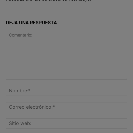
DEJA UNA RESPUESTA
Comentario:
No
Co
ele
Sit
we