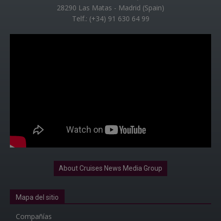
28290 Las Matas - Madrid (Spain)
Telf.: (+34) 91 630 64 99
About Cruises News Media Group
Mapa del sitio
Compañías