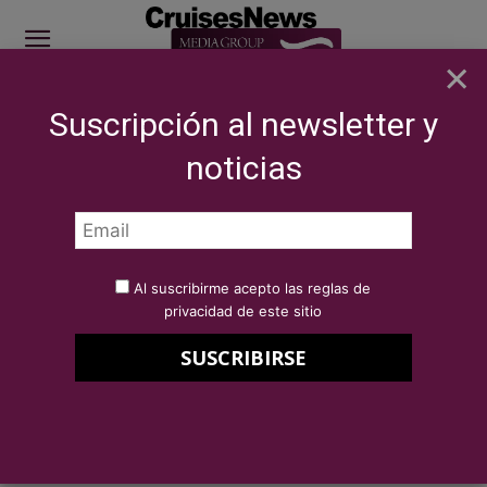
×
Suscripción al newsletter y
SITE SPONSOR: ICS 2026
noticias
SECTOR
Eventos
Cruise Port Rotterdam, ICS 2021 Sponsor
Por
Redacción Cruises News
6 de octubre de 2021
Al suscribirme acepto las reglas de
Cruise Port Rotterdam, ICS 2021
privacidad de este sitio
Sponsor
Cruise Port Rotterdam