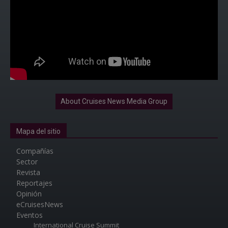
About Cruises News Media Group
Mapa del sitio
Compañías
Sector
Revista
Reportajes
Opinión
eCruisesNews
Eventos
International Cruise Summit