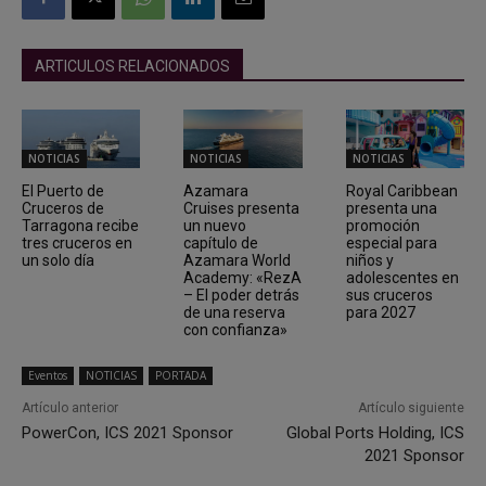
ARTICULOS RELACIONADOS
NOTICIAS
NOTICIAS
NOTICIAS
El Puerto de
Azamara
Royal Caribbean
Cruceros de
Cruises presenta
presenta una
Tarragona recibe
un nuevo
promoción
tres cruceros en
capítulo de
especial para
un solo día
Azamara World
niños y
Academy: «RezA
adolescentes en
– El poder detrás
sus cruceros
de una reserva
para 2027
con confianza»
Eventos
NOTICIAS
PORTADA
Artículo anterior
Artículo siguiente
PowerCon, ICS 2021 Sponsor
Global Ports Holding, ICS
2021 Sponsor