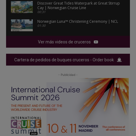
Discover Great Tides Waterpark at Great Stirrup
Cay | Norwegian Cruise Line
00:31
Norwegian Luna™ Christening Ceremony | NCL
01:30
Ver más videos de cruceros
Cartera de pedidos de buques cruceros - Order book
- Publicidad -