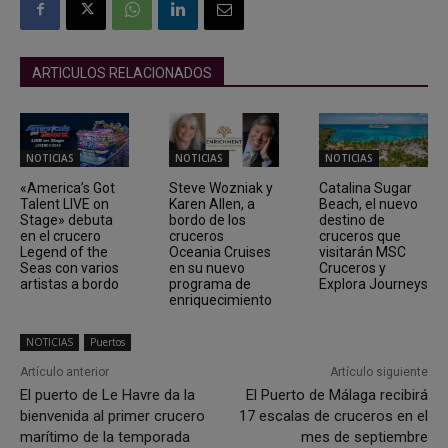
ARTICULOS RELACIONADOS
NOTICIAS
NOTICIAS
NOTICIAS
«America’s Got
Steve Wozniak y
Catalina Sugar
Talent LIVE on
Karen Allen, a
Beach, el nuevo
Stage» debuta
bordo de los
destino de
en el crucero
cruceros
cruceros que
Legend of the
Oceania Cruises
visitarán MSC
Seas con varios
en su nuevo
Cruceros y
artistas a bordo
programa de
Explora Journeys
enriquecimiento
NOTICIAS
Puertos
Artículo anterior
Artículo siguiente
El puerto de Le Havre da la
El Puerto de Málaga recibirá
bienvenida al primer crucero
17 escalas de cruceros en el
marítimo de la temporada
mes de septiembre