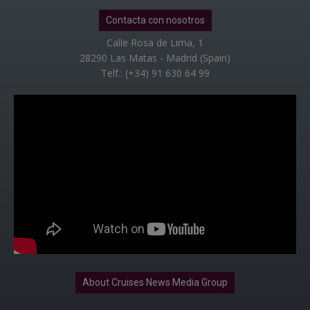
Contacta con nosotros
Calle Rosa de Lima, 1
28290 Las Matas - Madrid (Spain)
Telf.: (+34) 91 630 64 99
About Cruises News Media Group