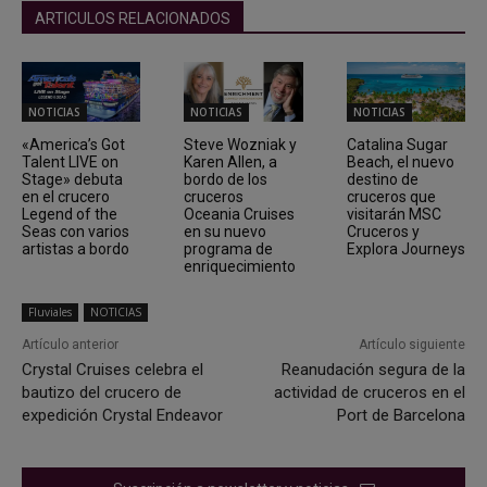
ARTICULOS RELACIONADOS
NOTICIAS
NOTICIAS
NOTICIAS
«America’s Got
Steve Wozniak y
Catalina Sugar
Talent LIVE on
Karen Allen, a
Beach, el nuevo
Stage» debuta
bordo de los
destino de
en el crucero
cruceros
cruceros que
Legend of the
Oceania Cruises
visitarán MSC
Seas con varios
en su nuevo
Cruceros y
artistas a bordo
programa de
Explora Journeys
enriquecimiento
Fluviales
NOTICIAS
Artículo anterior
Artículo siguiente
Crystal Cruises celebra el
Reanudación segura de la
bautizo del crucero de
actividad de cruceros en el
expedición Crystal Endeavor
Port de Barcelona