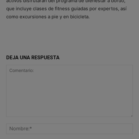
activos disfrutarán del programa de bienestar a bordo,
que incluye clases de fitness guiadas por expertos, así
como excursiones a pie y en bicicleta.
DEJA UNA RESPUESTA
Comentario:
No