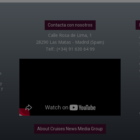
Contacta con nosotros
Calle Rosa de Lima, 1
28290 Las Matas - Madrid (Spain)
Telf.: (+34) 91 630 64 99
e
 y
 y
About Cruises News Media Group