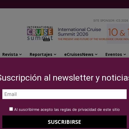
SITE SPONSOR: ICS 2026
Revista
Reportajes
eCruisesNews
Eventos
UK con motivo de su jubilación
Suscripción al newsletter y noticia
a Carnival UK con
ilación
Al suscribirme acepto las reglas de privacidad de este sitio