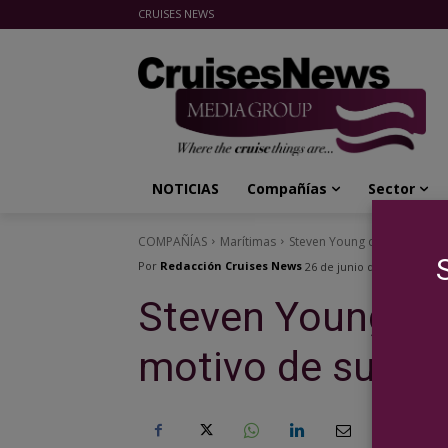
CRUISES NEWS
Cruises News Media Group
NOTICIAS
Compañías
Sector
COMPAÑÍAS
Marítimas
Steven Young deja Carnival 
Por
Redacción Cruises News
26 de junio de 2020
Steven Young dej
motivo de su jub