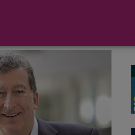
as y terrestres para las marcas P&O Cruises y Cunard
e mes. Young ha sido responsable en Carnival UK desde
s de las flotas de P&O y Cunard en todo el mundo,
n los gobiernos, autoridades portuarias y proveedores