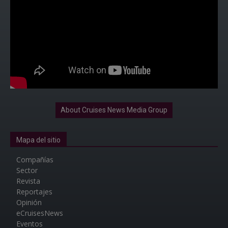
About Cruises News Media Group
Mapa del sitio
Compañías
Sector
Revista
Reportajes
Opinión
eCruisesNews
Eventos