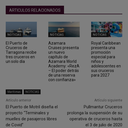
ARTICULOS RELACIONADOS
NOTICIAS
NOTICIAS
NOTICIAS
El Puerto de
Azamara
Royal Caribbean
Cruceros de
Cruises presenta
presenta una
Tarragona recibe
un nuevo
promoción
tres cruceros en
capítulo de
especial para
un solo día
Azamara World
niños y
Academy: «RezA
adolescentes en
– El poder detrás
sus cruceros
de una reserva
para 2027
con confianza»
Marítimas
NOTICIAS
Artículo anterior
Artículo siguiente
El Puerto de Motril diseña el
Pullmantur Cruceros
proyecto “Terminales y
prolonga la suspensión de su
muelles de pasajeros libres
operativa de cruceros hasta
de Covid”
el 3 de julio de 2020