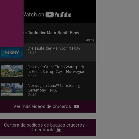
Die Taufe der Mein Schiff Flow
48:51
Die Taufe der Mein Schiff Flow
48:51
Discover Great Tides Waterpark
at Great Stirrup Cay | Norwegian
Cruise Line
00:31
Norwegian Luna™ Christening
Ceremony | NCL
01:30
Ver más videos de cruceros
Cartera de pedidos de buques cruceros -
Order book