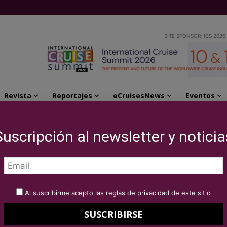
SITE SPONSOR: ICS 2026
Revista
Reportajes
eCruisesNews
Eventos
eremonia de entrega de...
Suscripción al newsletter y noticia
ó de gala en la
trega de Los Premios
Al suscribirme acepto las reglas de privacidad de este sitio
ruceros 2020