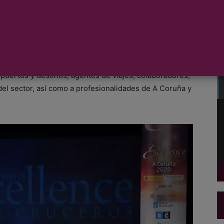
ibió a cerca de 300 invitados que acudieron a la
ence de Cruceros en su décimo tercera edición. El
de las compañías navieras de cruceros, así como a
puertos y destinos, agentes de viajes, colaboradores,
el sector, así como a profesionalidades de A Coruña y