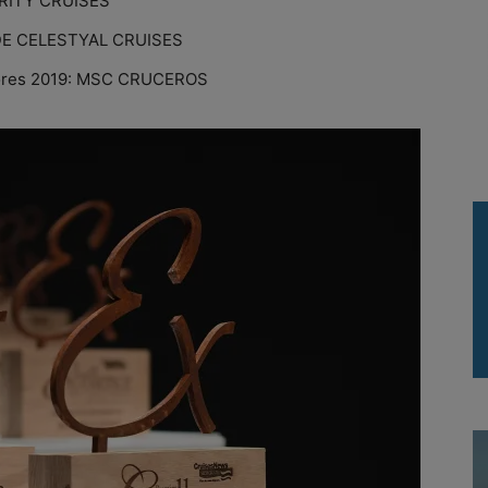
BRITY CRUISES
 DE CELESTYAL CRUISES
dores 2019: MSC CRUCEROS