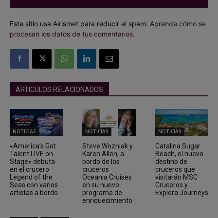
Este sitio usa Akismet para reducir el spam.
Aprende cómo se
procesan los datos de tus comentarios.
ARTICULOS RELACIONADOS
NOTICIAS
NOTICIAS
NOTICIAS
«America’s Got
Steve Wozniak y
Catalina Sugar
Talent LIVE on
Karen Allen, a
Beach, el nuevo
Stage» debuta
bordo de los
destino de
en el crucero
cruceros
cruceros que
Legend of the
Oceania Cruises
visitarán MSC
Seas con varios
en su nuevo
Cruceros y
artistas a bordo
programa de
Explora Journeys
enriquecimiento