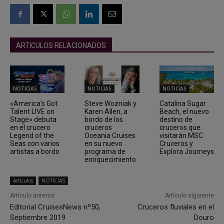
ARTICULOS RELACIONADOS
NOTICIAS
NOTICIAS
NOTICIAS
«America’s Got
Steve Wozniak y
Catalina Sugar
Talent LIVE on
Karen Allen, a
Beach, el nuevo
Stage» debuta
bordo de los
destino de
en el crucero
cruceros
cruceros que
Legend of the
Oceania Cruises
visitarán MSC
Seas con varios
en su nuevo
Cruceros y
artistas a bordo
programa de
Explora Journeys
enriquecimiento
Artículos
NOTICIAS
Artículo anterior
Artículo siguiente
Editorial CruisesNews nº50,
Cruceros fluviales en el
Septiembre 2019
Douro