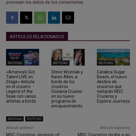
procesan los datos de tus comentarios.
ARTICULOS RELACIONADOS
NOTICIAS
NOTICIAS
NOTICIAS
«America’s Got
Steve Wozniak y
Catalina Sugar
Talent LIVE on
Karen Allen, a
Beach, el nuevo
Stage» debuta
bordo de los
destino de
en el crucero
cruceros
cruceros que
Legend of the
Oceania Cruises
visitarán MSC
Seas con varios
en su nuevo
Cruceros y
artistas a bordo
programa de
Explora Journeys
enriquecimiento
Marítimas
NOTICIAS
Artículo anterior
Artículo siguiente
MSC Cruceros, sponsor of
MSC Cruceros recibe a su