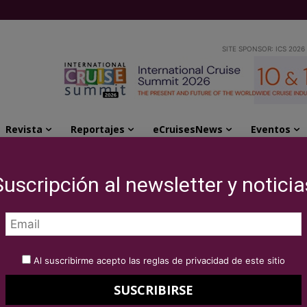
SITE SPONSOR: ICS 2026
Revista
Reportajes
eCruisesNews
Eventos
 al AIDAcara tras su primera vuelta al mundo
Suscripción al newsletter y noticia
en Hamburgo al
primera vuelta al
Al suscribirme acepto las reglas de privacidad de este sitio