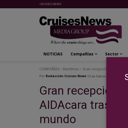
CRUISES NEWS
Cruises News Media Group
NOTICIAS
Compañías
Sector
COMPAÑÍAS
Marítimas
Gran recepción en Hamburgo
Por
Redacción Cruises News
15 de febrero de 2018
Gran recepción 
AIDAcara tras su 
mundo