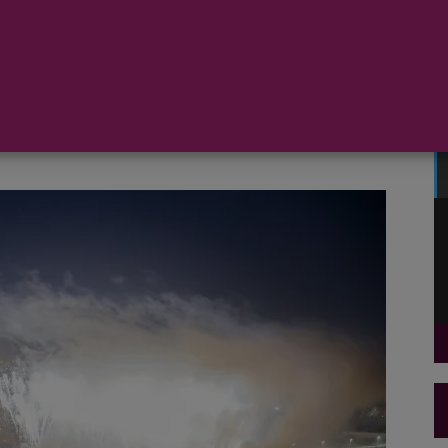
ro, sobre las 6:30 am, el AIDAcara volvía de la primera
su puerto base de Hamburgo. El barco ha completado un
n unos 1100 huespedes a bordo que partieron el 17 de