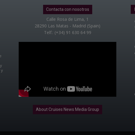
Contacta con nosotros
Calle Rosa de Lima, 1
28290 Las Matas - Madrid (Spain)
Telf.: (+34) 91 630 64 99
e
 y
 y
About Cruises News Media Group