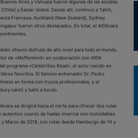
Buenos Aires y Ushuaia fueron algunas de las escalas
Chile) y Easter Island. Desde allí, continuó a Tahiti,
inesia Francesa. Auckland (New Zealand), Sydney
 Singapur fueron otros destacados. En total, el AIDAcara
 continentes.
ién ofreció disfrute de alto nivel para todo el mundo.
utor de «Moffenkind» en colaboración con AIDA
 del programa «Celebrities Read», el actor nacido en
ibros favoritos. El famoso entrenador Dr. Pedro
itness en forma con trucos profesionales, y el
ury cantó y bailó a bordo.
cara se dirigirá hacia el norte para ofrecer dos rutas
n autentico cuento de hadas invernal con inolvidables
o y Marzo de 2018, con rutas desde Hamburgo de 14 y