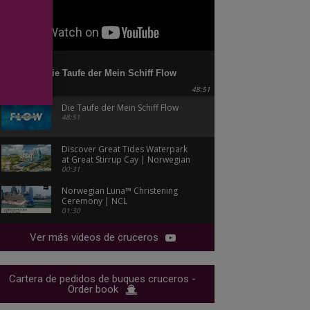
Die Taufe der Mein Schiff Flow
48:51
Die Taufe der Mein Schiff Flow
48:51
Discover Great Tides Waterpark
at Great Stirrup Cay | Norwegian
Cruise Line
00:31
Norwegian Luna™ Christening
Ceremony | NCL
01:30
Ver más videos de cruceros
Cartera de pedidos de buques cruceros -
Order book