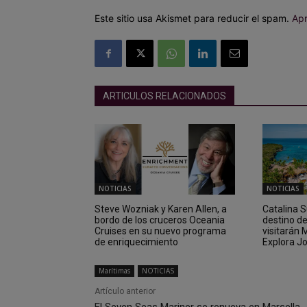
Este sitio usa Akismet para reducir el spam.
Apr
ARTICULOS RELACIONADOS
NOTICIAS
NOTICIAS
Steve Wozniak y Karen Allen, a
Catalina 
bordo de los cruceros Oceania
destino d
Cruises en su nuevo programa
visitarán
de enriquecimiento
Explora J
Marítimas
NOTICIAS
Artículo anterior
El Seven Seas Mariner se renueva en Marsella