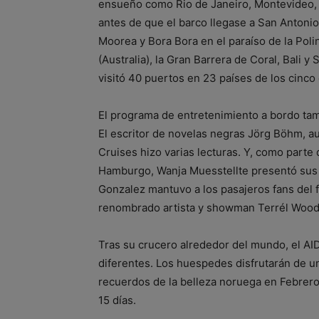
ensueño como Rio de Janeiro, Montevideo, 
antes de que el barco llegase a San Antonio (
Moorea y Bora Bora en el paraíso de la Pol
(Australia), la Gran Barrera de Coral, Bali y
visitó 40 puertos en 23 países de los cinco
El programa de entretenimiento a bordo tamb
El escritor de novelas negras Jörg Böhm, a
Cruises hizo varias lecturas. Y, como parte
Hamburgo, Wanja Muesstellte presentó sus l
Gonzalez mantuvo a los pasajeros fans del f
renombrado artista y showman Terrél Woodb
Tras su crucero alrededor del mundo, el AIDA
diferentes. Los huespedes disfrutarán de u
recuerdos de la belleza noruega en Febrer
15 días.