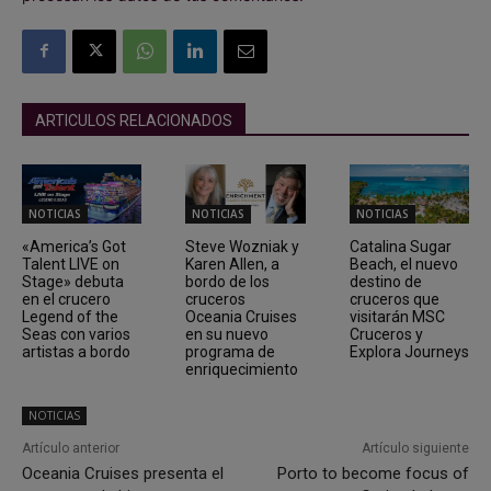
ARTICULOS RELACIONADOS
NOTICIAS
NOTICIAS
NOTICIAS
«America’s Got
Steve Wozniak y
Catalina Sugar
Talent LIVE on
Karen Allen, a
Beach, el nuevo
Stage» debuta
bordo de los
destino de
en el crucero
cruceros
cruceros que
Legend of the
Oceania Cruises
visitarán MSC
Seas con varios
en su nuevo
Cruceros y
artistas a bordo
programa de
Explora Journeys
enriquecimiento
NOTICIAS
Artículo anterior
Artículo siguiente
Oceania Cruises presenta el
Porto to become focus of