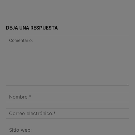
DEJA UNA RESPUESTA
Comentario:
No
Co
ele
Sit
we