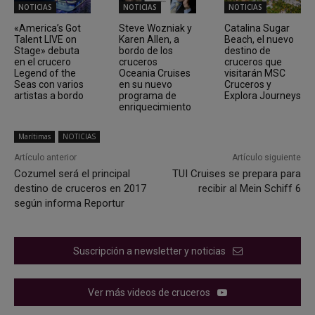
NOTICIAS
NOTICIAS
NOTICIAS
«America’s Got
Steve Wozniak y
Catalina Sugar
Talent LIVE on
Karen Allen, a
Beach, el nuevo
Stage» debuta
bordo de los
destino de
en el crucero
cruceros
cruceros que
Legend of the
Oceania Cruises
visitarán MSC
Seas con varios
en su nuevo
Cruceros y
artistas a bordo
programa de
Explora Journeys
enriquecimiento
Marítimas
NOTICIAS
Artículo anterior
Artículo siguiente
Cozumel será el principal
TUI Cruises se prepara para
destino de cruceros en 2017
recibir al Mein Schiff 6
según informa Reportur
Suscripción a newsletter y noticias
Ver más videos de cruceros