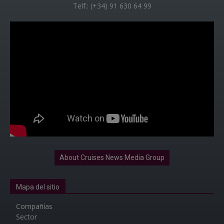
Telf.: (+34) 91 630 64 99
About Cruises News Media Group
Mapa del sitio
Compañías
Sector