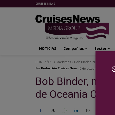
CRUISES NEWS
Cruises News Media Group
NOTICIAS
Compañías
Sector
COMPAÑÍAS
Marítimas
Bob Binder, nuevo CEO y pr
Por
Redacción Cruises News
10 de octubre de 2016
Bob Binder, nuev
de Oceania Crui