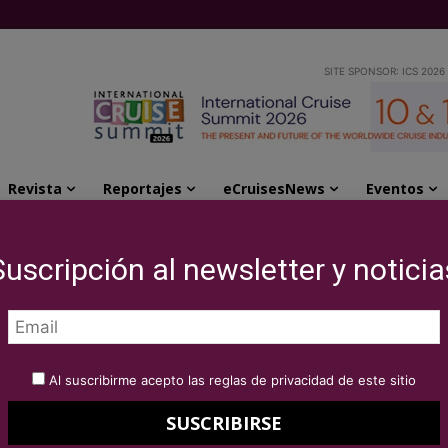
SITE SPONSOR: ICS 2026
Revista
Reportajes
eCruisesNews
Eventos
esidente de Oceania Cruises
Suscripción al newsletter y noticia
o CEO y presidente
ses
Al suscribirme acepto las reglas de privacidad de este sitio