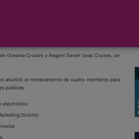
miento de Bob Binder como presidente y CEO de la
departamento de Ventas, Marketing y equipos de
 de Oceania Cruises y Regent Seven Seas Cruises, un
ién anunció el nombramiento de cuatro miembros para
es públicas.
 electrónico
Marketing Director
irector
as