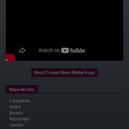
About Cruises News Media Group
Mapa del sitio
Compañías
Sector
Revista
Reportajes
Opinión