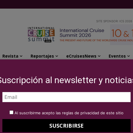
SITE SPONSOR: ICS 2026
Revista
Reportajes
eCruisesNews
Eventos
 con destino Berlín
Suscripción al newsletter y noticia
esse sale de Saint-
ino Berlín
Al suscribirme acepto las reglas de privacidad de este sitio