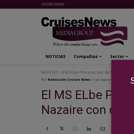
CRUISES NEWS
Cruises News Media Group
NOTICIAS
Compañías
Sector
NOTICIAS
El MS ELbe Princesse sale de Saint- Nazaire
Por
Redacción Cruises News
17 de febrero de 2016
El MS ELbe Princ
Nazaire con dest