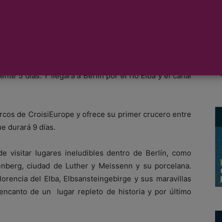
eopolia la construcción del barco MS Elbe Princesse en
ire el 10 de febrero de 2016 para llegar a Berlín. Y su
ana el jueves 14 de abril de 2016.
sde Montoir a Hamburgo lo efectuará un barco semi-
e 5 días. Y llegará a Berlín por el río Elba y el canal
barcos de CroisiEurope y ofrece su primer crucero entre
ue durará 9 días.
de visitar lugares ineludibles dentro de Berlín, como
nberg, ciudad de Luther y Meissenn y su porcelana.
encia del Elba, Elbsansteingebirge y sus maravillas
 encanto de un lugar repleto de historia y por último