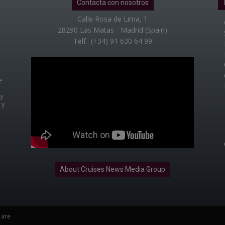
Contacta con nosotros
Calle Rosa de Lima, 1
28290 Las Matas - Madrid (Spain)
Telf.: (+34) 91 630 64 99
e
 y
 y
About Cruises News Media Group
 are