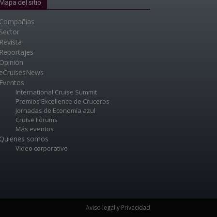
Mapa del sitio
Compañías
Sector
Revista
Reportajes
Opinión
eCruisesNews
Eventos
International Cruise Summit
Premios Excellence de Cruceros
Jornadas de Economía azul
Cruise Forums
Más eventos
Quienes somos
Video corporativo
Aviso legal y Privacidad